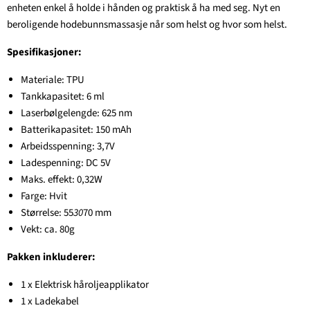
enheten enkel å holde i hånden og praktisk å ha med seg. Nyt en
beroligende hodebunnsmassasje når som helst og hvor som helst.
Spesifikasjoner:
Materiale: TPU
Tankkapasitet: 6 ml
Laserbølgelengde: 625 nm
Batterikapasitet: 150 mAh
Arbeidsspenning: 3,7V
Ladespenning: DC 5V
Maks. effekt: 0,32W
Farge: Hvit
Størrelse: 55
30
70 mm
Vekt: ca. 80g
Pakken inkluderer:
1 x Elektrisk håroljeapplikator
1 x Ladekabel