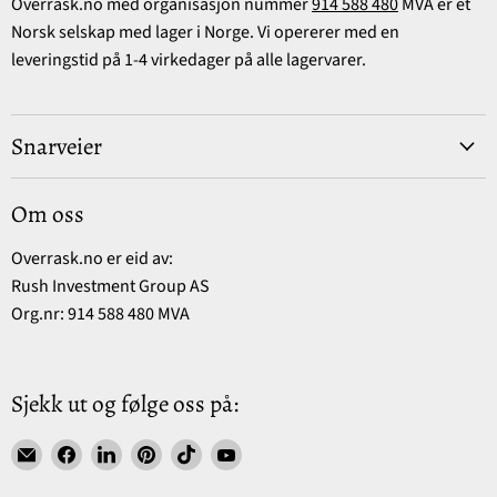
Overrask.no med organisasjon nummer
914 588 480
MVA er et
Norsk selskap med lager i Norge. Vi opererer med en
leveringstid på 1-4 virkedager på alle lagervarer.
Snarveier
Om oss
Overrask.no er eid av:
Rush Investment Group AS
Org.nr: 914 588 480 MVA
Sjekk ut og følge oss på:
Find
Find
Find
Find
Find
Find
us
us
us
us
us
us