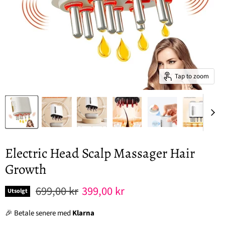
Tap to zoom
Electric Head Scalp Massager Hair
Growth
Original pris
Nåværende pris
699,00 kr
399,00 kr
Utsolgt
🎉 Betale senere med
Klarna