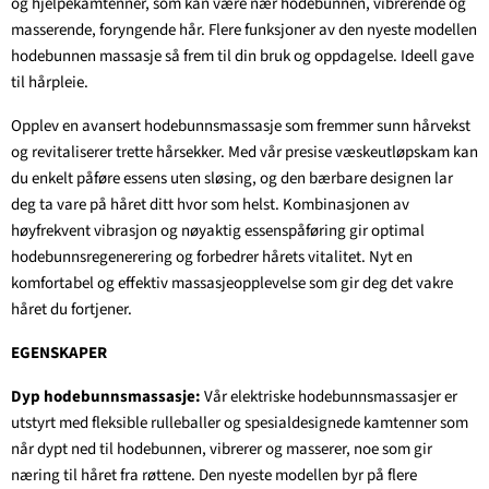
og hjelpekamtenner, som kan være nær hodebunnen, vibrerende og
masserende, foryngende hår. Flere funksjoner av den nyeste modellen
hodebunnen massasje så frem til din bruk og oppdagelse. Ideell gave
til hårpleie.
Opplev en avansert hodebunnsmassasje som fremmer sunn hårvekst
og revitaliserer trette hårsekker. Med vår presise væskeutløpskam kan
du enkelt påføre essens uten sløsing, og den bærbare designen lar
deg ta vare på håret ditt hvor som helst. Kombinasjonen av
høyfrekvent vibrasjon og nøyaktig essenspåføring gir optimal
hodebunnsregenerering og forbedrer hårets vitalitet. Nyt en
komfortabel og effektiv massasjeopplevelse som gir deg det vakre
håret du fortjener.
EGENSKAPER
Dyp hodebunnsmassasje:
Vår elektriske hodebunnsmassasjer er
utstyrt med fleksible rulleballer og spesialdesignede kamtenner som
når dypt ned til hodebunnen, vibrerer og masserer, noe som gir
næring til håret fra røttene. Den nyeste modellen byr på flere