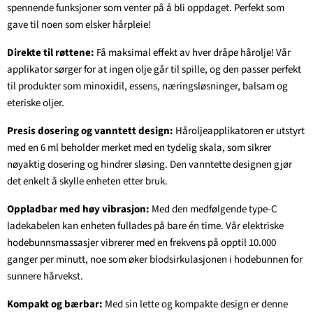
spennende funksjoner som venter på å bli oppdaget. Perfekt som
gave til noen som elsker hårpleie!
Direkte til røttene:
Få maksimal effekt av hver dråpe hårolje! Vår
applikator sørger for at ingen olje går til spille, og den passer perfekt
til produkter som minoxidil, essens, næringsløsninger, balsam og
eteriske oljer.
Presis dosering og vanntett design:
Håroljeapplikatoren er utstyrt
med en 6 ml beholder merket med en tydelig skala, som sikrer
nøyaktig dosering og hindrer sløsing. Den vanntette designen gjør
det enkelt å skylle enheten etter bruk.
Oppladbar med høy vibrasjon:
Med den medfølgende type-C
ladekabelen kan enheten fullades på bare én time. Vår elektriske
hodebunnsmassasjer vibrerer med en frekvens på opptil 10.000
ganger per minutt, noe som øker blodsirkulasjonen i hodebunnen for
sunnere hårvekst.
Kompakt og bærbar:
Med sin lette og kompakte design er denne