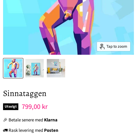
Tap to zoom
Sinnataggen
Nåværende pris
799,00 kr
Utsolgt
🎉 Betale senere med
Klarna
🚛 Rask levering med
Posten