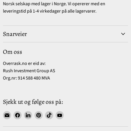
Norsk selskap med lager i Norge. Vi opererer med en
leveringstid på 1-4 virkedager på alle lagervarer.
Snarveier
Om oss
Overrask.no er eid av:
Rush Investment Group AS
Org.nr: 914 588 480 MVA
Sjekk ut og følge oss på:
Find
Find
Find
Find
Find
Find
us
us
us
us
us
us
on
on
on
on
on
on