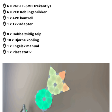
👌
6 × RGB LE-SMD Trekantlys
👌
6 × PCB Koblingsbrikker
👌
1 x APP kontroll
👌
1 x 12V adapter
👌
8 x Dobbeltsidig teip
👌
10 x Hjørne kobling
👌
1 x Engelsk manual
👌
1 x Plast stativ