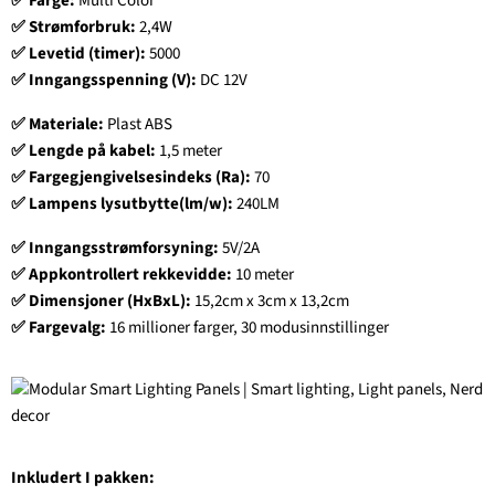
✅
Farge:
Multi Color
✅
Strømforbruk:
2,4W
✅
Levetid (timer):
5000
✅
Inngangsspenning (V):
DC 12V
✅
Materiale:
Plast ABS
✅
Lengde på kabel:
1,5 meter
✅
Fargegjengivelsesindeks (Ra):
70
✅
Lampens lysutbytte(lm/w):
240LM
✅
Inngangsstrømforsyning:
5V/2A
✅
Appkontrollert rekkevidde:
10 meter
✅
Dimensjoner (HxBxL):
15,2cm x 3cm x 13,2cm
✅
Fargevalg:
16 millioner farger, 30 modusinnstillinger
Inkludert I pakken: