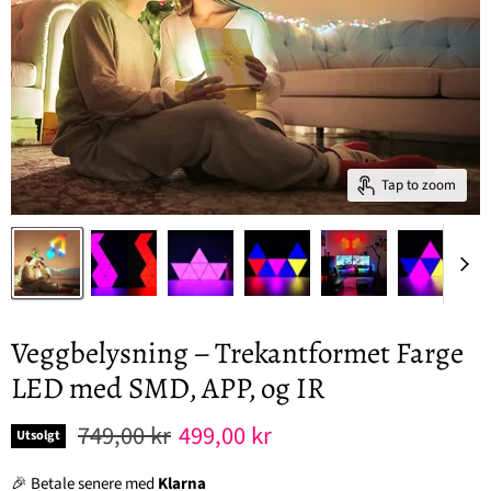
Tap to zoom
Veggbelysning – Trekantformet Farge
LED med SMD, APP, og IR
Original pris
Nåværende pris
749,00 kr
499,00 kr
Utsolgt
🎉 Betale senere med
Klarna