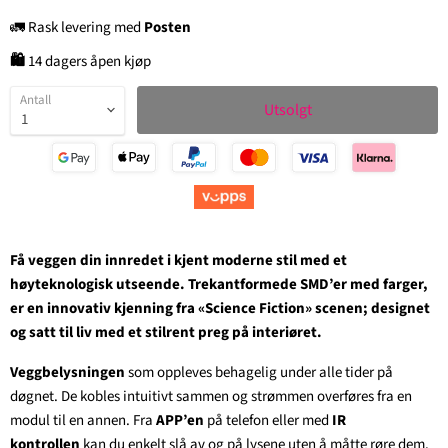
🚛 Rask levering med
Posten
🛍
14 dagers åpen kjøp
Antall
Utsolgt
Få veggen din innredet i kjent moderne stil med et
høyteknologisk utseende. Trekantformede SMD’er med farger,
er en innovativ kjenning fra «Science Fiction» scenen; designet
og satt til liv med et stilrent preg på interiøret.
Veggbelysningen
som oppleves behagelig under alle tider på
døgnet. De kobles intuitivt sammen og strømmen overføres fra en
modul til en annen. Fra
APP’en
på telefon
eller med
IR
kontrollen
kan du enkelt slå av og på lysene uten å måtte røre dem.