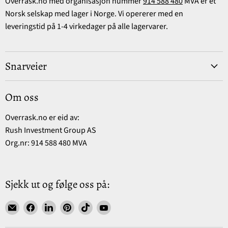
Overrask.no med organisasjon nummer
914 588 480
MVA er et
Norsk selskap med lager i Norge. Vi opererer med en
leveringstid på 1-4 virkedager på alle lagervarer.
Snarveier
Om oss
Overrask.no er eid av:
Rush Investment Group AS
Org.nr: 914 588 480 MVA
Sjekk ut og følge oss på:
Find
Find
Find
Find
Find
Find
us
us
us
us
us
us