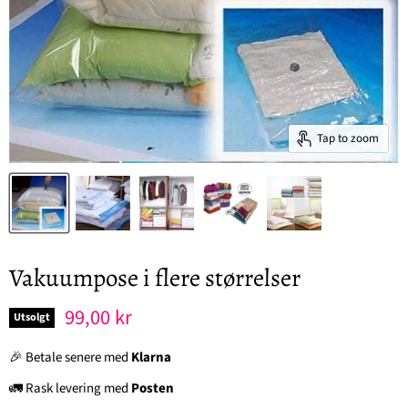
Tap to zoom
Vakuumpose i flere størrelser
Nåværende pris
99,00 kr
Utsolgt
🎉 Betale senere med
Klarna
🚛 Rask levering med
Posten