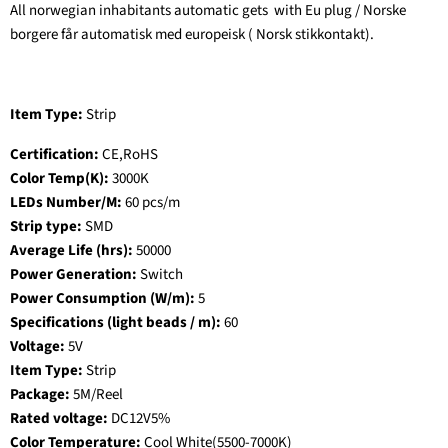
All norwegian inhabitants
automatic gets with Eu plug / Norske
borgere får automatisk med europeisk ( Norsk stikkontakt).
Item Type:
Strip
Certification:
CE,RoHS
Color Temp(K):
3000K
LEDs Number/M:
60 pcs/m
Strip type:
SMD
Average Life (hrs):
50000
Power Generation:
Switch
Power Consumption (W/m):
5
Specifications (light beads / m):
60
Voltage:
5V
Item Type:
Strip
Package:
5M/Reel
Rated voltage:
DC12V5%
Color Temperature:
Cool White(5500-7000K)