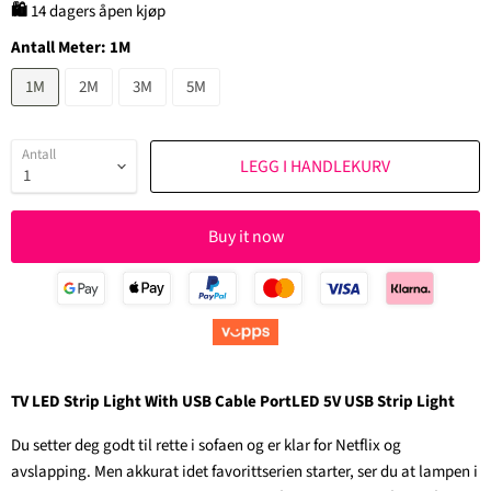
🛍
14 dagers åpen kjøp
Antall Meter:
1M
1M
2M
3M
5M
Antall
LEGG I HANDLEKURV
Buy it now
TV LED Strip Light With USB Cable PortLED 5V USB Strip Light
Du setter deg godt til rette i sofaen og er klar for Netflix og
avslapping. Men akkurat idet favorittserien starter, ser du at lampen i