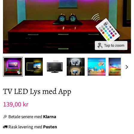
Tap to zoom
TV LED Lys med App
Nåværende pris
139,00 kr
🎉 Betale senere med
Klarna
🚛 Rask levering med
Posten