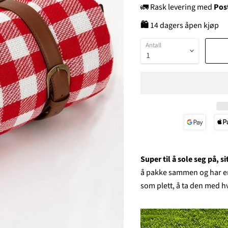
🚛 Rask levering med
Pos
🛍
14 dagers åpen kjøp
Antall
Super til å sole seg på, s
å pakke sammen og har en 
som plett, å ta den med h