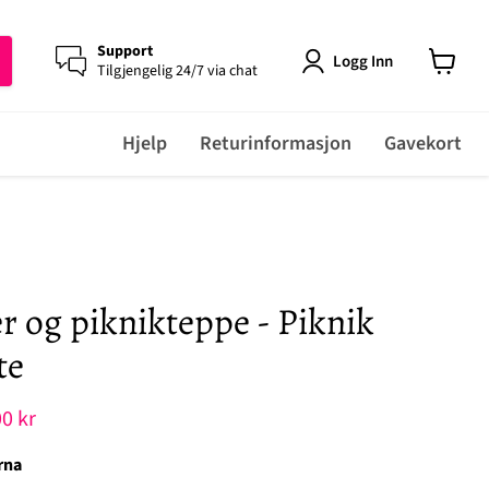
Support
Logg Inn
Tilgjengelig 24/7 via chat
View
cart
Hjelp
Returinformasjon
Gavekort
 og piknikteppe - Piknik
te
rende pris
0 kr
rna