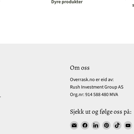
Dyre produkter
Om oss
Overrask.no er eid av:
Rush Investment Group AS
Org.nr: 914 588 480 MVA
r
Sjekk ut og følge oss på:
Find
Find
Find
Find
Find
F
us
us
us
us
us
u