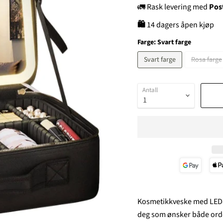
🚛 Rask levering med
Pos
🛍
14 dagers åpen kjøp
Farge:
Svart farge
Svart farge
Rosa farge
Antall
Kosmetikkveske med LED-L
deg som ønsker både orden