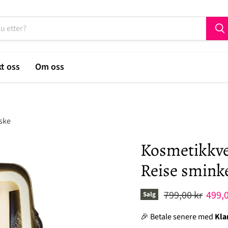
t oss
Om oss
ske
Kosmetikkve
Reise smink
Original pris
Nåvæ
799,00 kr
499,0
Salg
🎉 Betale senere med
Kla