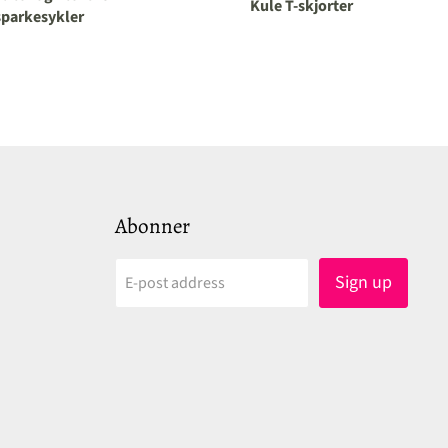
Kule T-skjorter
sparkesykler
Abonner
Sign up
E-post address
ind
s