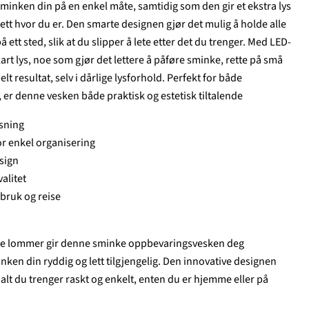
sminken din på en enkel måte, samtidig som den gir et ekstra lys
ett hvor du er. Den smarte designen gjør det mulig å holde alle
tt sted, slik at du slipper å lete etter det du trenger. Med LED-
klart lys, noe som gjør det lettere å påføre sminke, rette på små
elt resultat, selv i dårlige lysforhold. Perfekt for både
 er denne vesken både praktisk og estetisk tiltalende
ysning
r enkel organisering
sign
alitet
bruk og reise
ske lommer gir denne sminke oppbevaringsvesken deg
nken din ryddig og lett tilgjengelig. Den innovative designen
 alt du trenger raskt og enkelt, enten du er hjemme eller på