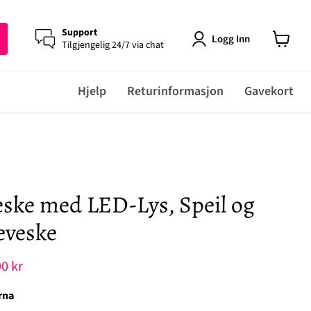
Support
Logg Inn
Tilgjengelig 24/7 via chat
View
cart
Hjelp
Returinformasjon
Gavekort
ske med LED-Lys, Speil og
eveske
rende pris
0 kr
rna