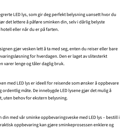
egrerte LED lys, som gir deg perfekt belysning uansett hvor du
ør det lettere å påføre sminken din, selv i dårlig belyste
otell eller når du er på farten.
ignen gjør vesken lett å ta med seg, enten du reiser eller bare
varingsløsning for hverdagen. Den er laget av slitesterkt
n varer lenge og tåler daglig bruk.
n med LED lys er ideell for reisende som ønsker å oppbevare
g ordentlig måte. De innebygde LED lysene gjør det mulig å
, uten behov for ekstern belysning.
en din med vår sminke oppbevaringsveske med LED lys – bestill i
raktisk oppbevaring kan gjøre sminkeprosessen enklere og