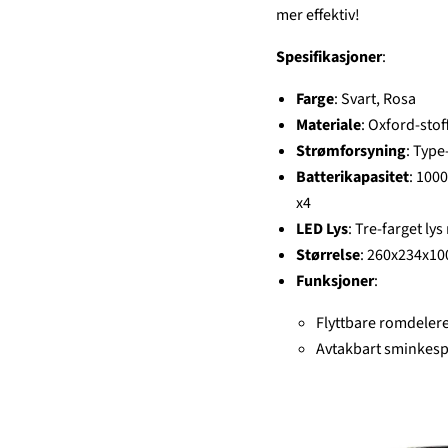
mer effektiv!
Spesifikasjoner
:
Farge
: Svart, Rosa
Materiale
: Oxford-stof
Strømforsyning
: Type
Batterikapasitet
: 100
x4
LED Lys
: Tre-farget l
Størrelse
: 260x234x1
Funksjoner
:
Flyttbare romdele
Avtakbart sminkesp