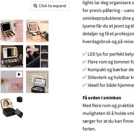
lights lar deg organisere 
Click to expand
for presis påføring – uans
sminkeproduktene dine på e
lysene får du et jevnt og 
detaljer og få et profesjon
hverdagsbruk og på reise,
✅ LED lys for perfekt bel
✅ Flere rom og lommer fo
✅ Kompakt og bærbar de
✅ Slitesterk og holdbar kv
✅ Ideell for både hjemme
Få orden i sminken
Med flere rom og prakti
muligheten til å holde smi
sørger for at du kan finne
farten.