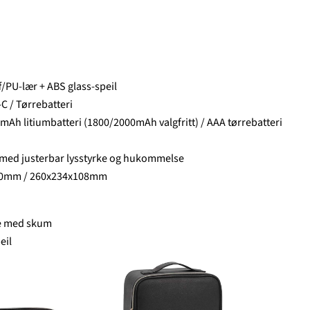
f/PU-lær + ABS glass-speil
-C / Tørrebatteri
0mAh litiumbatteri (1800/2000mAh valgfritt) / AAA tørrebatteri
ys med justerbar lysstyrke og hukommelse
00mm / 260x234x108mm
re med skum
eil