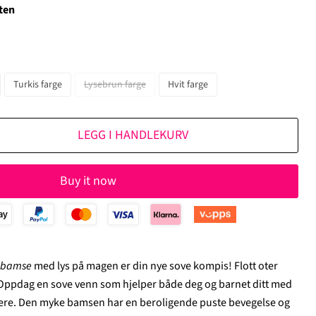
ten
Turkis farge
Lysebrun farge
Hvit farge
LEGG I HANDLEKURV
Buy it now
n bamse
med lys på magen er din nye sove kompis! Flott oter
 Oppdag en sove venn som hjelper både deg og barnet ditt med
kere. Den myke bamsen har en beroligende puste bevegelse og