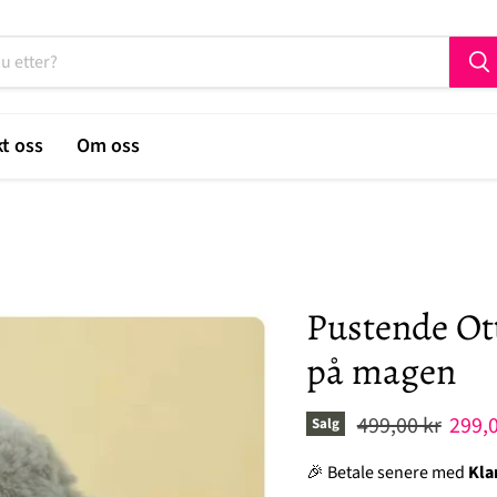
t oss
Om oss
Pustende Ot
på magen
Original pris
Nåvæ
499,00 kr
299,0
Salg
🎉 Betale senere med
Kla