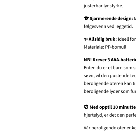
justerbar lydstyrke.
🐨 Sjarmerende design:
M
følgesvenn ved leggetid.
✨ Allsidig bruk:
Ideell for
Materiale: PP-bomull
NB! Krever 3 AAA-batterie
Enten du er et barn som s
søvn, vil den pustende te
beroligende oteren kan ti
beroligende lyder som fun
⏰ Med opptil 30 minutte
hjertelyd, er det den per
Vår beroligende oter er k