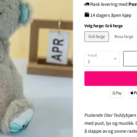
🚛 Rask levering med
Pos
🛍
14 dagers åpen kjøp
Velg farge:
Grå farge
Grå farge
Rosa farge
Antall
Pustende Oter Teddybjør
med pust, lys og musikk.
å slappe av og sovne ras