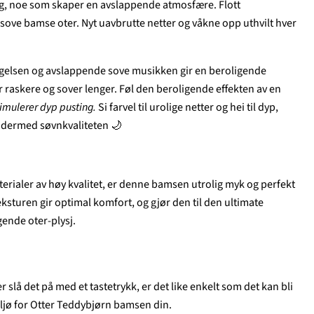
ag, noe som skaper en avslappende atmosfære. Flott
 sove bamse oter. Nyt uavbrutte netter og våkne opp uthvilt hver
egelsen og avslappende sove musikken gir en beroligende
er raskere og sover lenger.
Føl den beroligende effekten av en
imulerer dyp pusting.
Si farvel til urolige netter og hei til dyp,
r dermed
søvnkvaliteten
🌙
terialer av høy kvalitet, er denne bamsen utrolig myk og perfekt
ksturen gir optimal komfort, og gjør den til den ultimate
ende oter-plysj.
r slå det på med et tastetrykk, er det like enkelt som det kan bli
ljø for Otter Teddybjørn bamsen din.