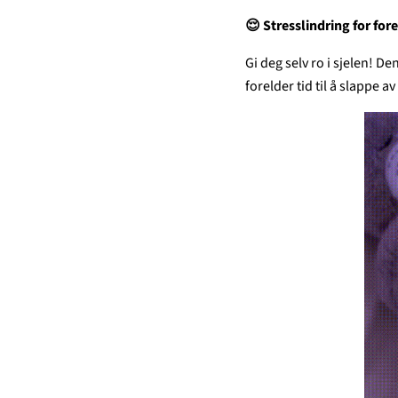
😌 Stresslindring for for
Gi deg selv ro i sjelen! D
forelder tid til å slappe a