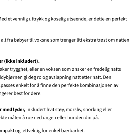
ed et vennlig uttrykk og koselig utseende, er dette en perfekt
 alt fra babyer til voksne som trenger litt ekstra trøst om natten.
r (ikke inkludert).
øker trygghet, eller en voksen som ønsker en fredelig natts
ddybjørnen gi deg ro og avslapning natt etter natt. Den
lpasses enkelt for å finne den perfekte kombinasjonen av
gerer best for dere.
r med lyder,
inkludert hvit støy, morsliv, snorking eller
fekte måten å roe ned ungen eller hunden din på.
ompakt og lettvektig for enkel bærbarhet.