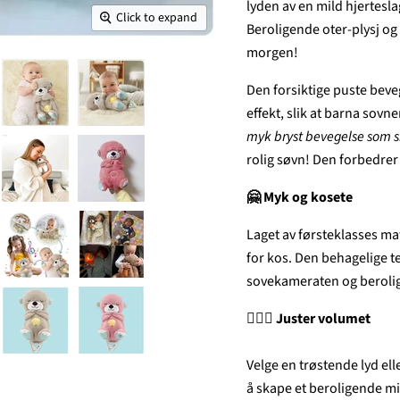
lyden av en mild hjertesl
Click to expand
Beroligende oter-plysj og
morgen!
Den forsiktige puste bev
effekt, slik at barna sovn
myk bryst bevegelse som s
rolig søvn! Den forbedre
🤗 Myk og kosete
Laget av førsteklasses ma
for kos. Den behagelige te
sovekameraten og berolig
💆🏼‍♀️ Juster volumet
Velge en trøstende lyd elle
å skape et beroligende mi