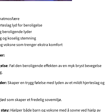
vnatmosfære
teslag lyd for beroligelse
 beroligende lyder
gg og koselig stemning
 og voksne som trenger ekstra komfort
er:
gelse
: Føl den beroligende effekten av en myk bryst bevegelse
g.
yder:
Skaper en trygg følelse med lyden av et mildt hjerteslag og
lød som skaper et fredelig sovemiljø.
 støy:
Hjelper både barn og voksne med å sovne ved hjelp av