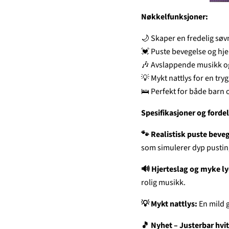
Nøkkelfunksjoner:
🌙 Skaper en fredelig sø
💓 Puste bevegelse og hjer
🎶 Avslappende musikk og
💡 Mykt nattlys for en try
🛌 Perfekt for både barn
Spesifikasjoner og fordel
🐾 Realistisk puste beve
som simulerer dyp pustin
🔊 Hjerteslag og myke l
rolig musikk.
💡 Mykt nattlys:
En mild g
🎵 Nyhet – Justerbar hvit