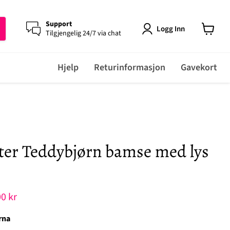
Support
Logg Inn
Tilgjengelig 24/7 via chat
View
cart
Hjelp
Returinformasjon
Gavekort
ter Teddybjørn bamse med lys
rende pris
0 kr
rna