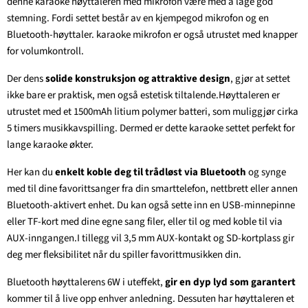
denne karaoke høyttaleren med mikrofon være med å lage god
stemning. Fordi settet består av en kjempegod mikrofon og en
Bluetooth-høyttaler. karaoke mikrofon er også utrustet med knapper
for volumkontroll.
Der dens
solide konstruksjon og attraktive design
, gjør at settet
ikke bare er praktisk, men også estetisk tiltalende.Høyttaleren er
utrustet med et 1500mAh litium polymer batteri, som muliggjør cirka
5 timers musikkavspilling. Dermed er dette karaoke settet perfekt for
lange karaoke økter.
Her kan du
enkelt koble deg til trådløst
via Bluetooth
og synge
med til dine favorittsanger fra din smarttelefon, nettbrett eller annen
Bluetooth-aktivert enhet. Du kan også sette inn en USB-minnepinne
eller TF-kort med dine egne sang filer, eller til og med koble til via
AUX-inngangen.I tillegg vil 3,5 mm AUX-kontakt og SD-kortplass gir
deg mer fleksibilitet når du spiller favorittmusikken din.
Bluetooth høyttalerens 6W i uteffekt,
gir en dyp lyd som garantert
kommer til å live opp enhver anledning. Dessuten har høyttaleren et