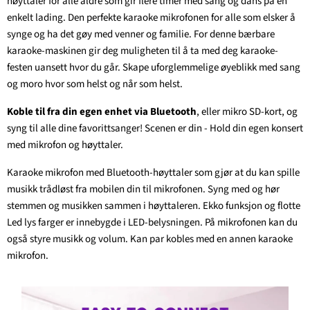
høyttaler for alle aldre som gir flere timer med sang og dans på en
enkelt lading. Den perfekte karaoke mikrofonen for alle som elsker å
synge og ha det gøy med venner og familie. For denne bærbare
karaoke-maskinen gir deg muligheten til å ta med deg karaoke-
festen uansett hvor du går. Skape uforglemmelige øyeblikk med sang
og moro hvor som helst og når som helst.
Koble til fra din egen enhet via Bluetooth
, eller mikro SD-kort, og
syng til alle dine favorittsanger! Scenen er din - Hold din egen konsert
med mikrofon og høyttaler.
Karaoke mikrofon med Bluetooth-høyttaler som gjør at du kan spille
musikk trådløst fra mobilen din til mikrofonen. Syng med og hør
stemmen og musikken sammen i høyttaleren. Ekko funksjon og flotte
Led lys farger er innebygde i LED-belysningen. På mikrofonen kan du
også styre musikk og volum. Kan par kobles med en annen karaoke
mikrofon.