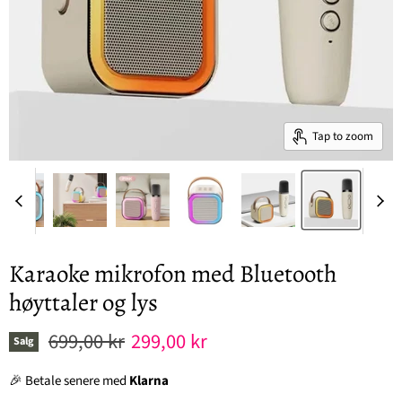
Tap to zoom
Karaoke mikrofon med Bluetooth
høyttaler og lys
Original pris
Nåværende pris
699,00 kr
299,00 kr
Salg
🎉 Betale senere med
Klarna