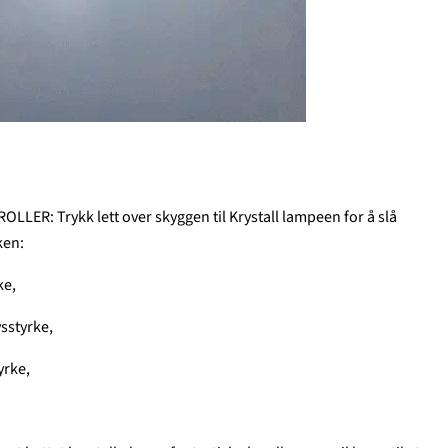
R: Trykk lett over skyggen til Krystall lampeen for å slå
ken:
ke,
ysstyrke,
tyrke,