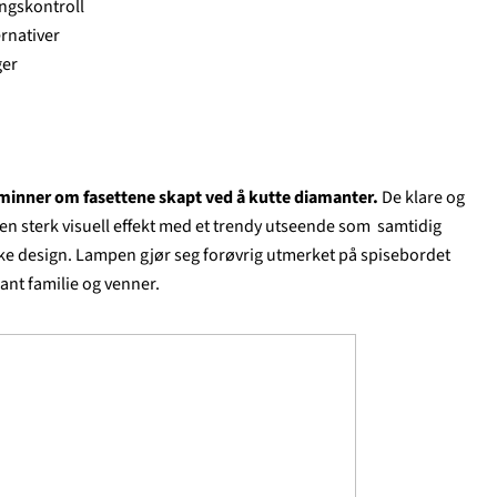
ngskontroll
ernativer
ger
minner om fasettene skapt ved å kutte diamanter.
De klare og
n sterk visuell effekt med et trendy utseende som samtidig
ke design. Lampen gjør seg forøvrig utmerket på spisebordet
ant familie og venner.