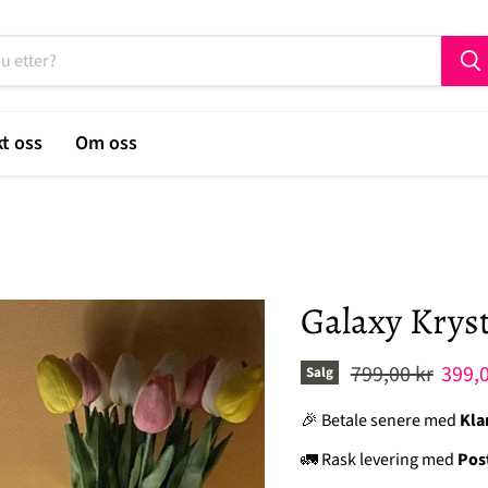
t oss
Om oss
Galaxy Krys
Original pris
Nåvæ
799,00 kr
399,0
Salg
🎉 Betale senere med
Kla
🚛 Rask levering med
Pos