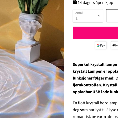
🛍
14 dagers åpen kjøp
Antall
Superkul krystall lampe 
krystall Lampen er opplad
funksjoner følger med! L
fjernkontrollen. Krysta
oppladbar USB lade funk
En flott krystall bordlam
deg som har lyst til å lys
romantisk og varm atmosf