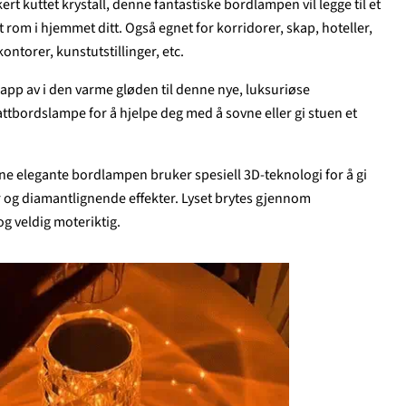
 kuttet krystall, denne fantastiske bordlampen vil legge til et
t rom i hjemmet ditt. Også egnet for korridorer, skap, hoteller,
ontorer, kunstutstillinger, etc.
pp av i den varme gløden til denne nye, luksuriøse
tbordslampe for å hjelpe deg med å sovne eller gi stuen et
 elegante bordlampen bruker spesiell 3D-teknologi for å gi
jer og diamantlignende effekter. Lyset brytes gjennom
og veldig moteriktig.