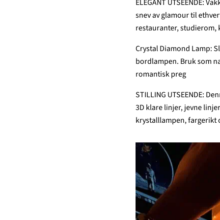
ELEGANT UTSEENDE: Vakkert
snev av glamour til ethver
restauranter, studierom, k
Crystal Diamond Lamp: Sla
bordlampen. Bruk som nat
romantisk preg
STILLING UTSEENDE: Denne
3D klare linjer, jevne lin
krystalllampen, fargerikt 