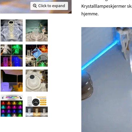
Click to expand
Krystalllampeskjermer ska
hjemme.