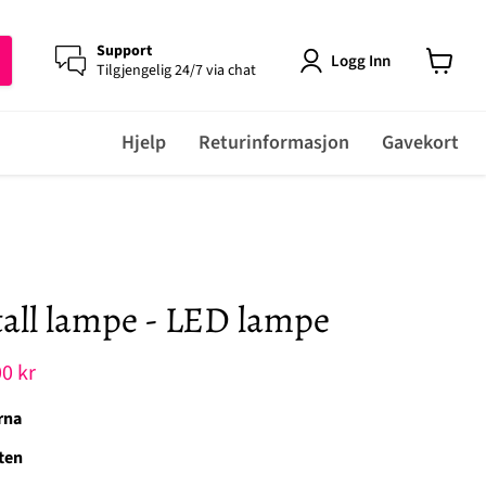
Support
Logg Inn
Tilgjengelig 24/7 via chat
View
cart
Hjelp
Returinformasjon
Gavekort
tall lampe - LED lampe
rende pris
0 kr
rna
ten