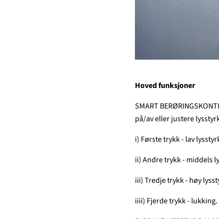
Hoved funksjoner
SMART BERØRINGSKONTROLLE
på/av eller justere lysstyr
i) Første trykk - lav lysstyr
ii) Andre trykk - middels l
iii) Tredje trykk - høy lyss
iiii) Fjerde trykk - lukking.