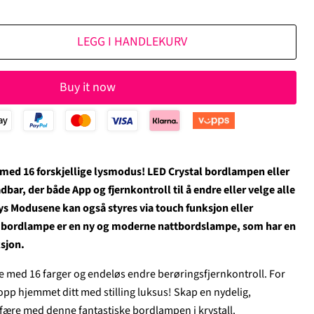
LEGG I HANDLEKURV
Buy it now
med 16 forskjellige lysmodus! LED Crystal bordlampen eller
bar, der både App og fjernkontroll til å endre eller velge alle
ys Modusene kan også styres via touch funksjon eller
ll bordlampe er en ny og moderne nattbordslampe, som har en
sjon.
pe med 16 farger og endeløs endre berøringsfjernkontroll. For
e opp hjemmet ditt med stilling luksus! Skap en nydelig,
ære med denne fantastiske bordlampen i krystall.