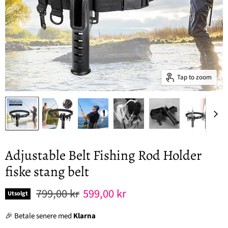
Tap to zoom
Adjustable Belt Fishing Rod Holder
fiske stang belt
Original pris
Nåværende pris
799,00 kr
599,00 kr
Utsolgt
🎉 Betale senere med
Klarna