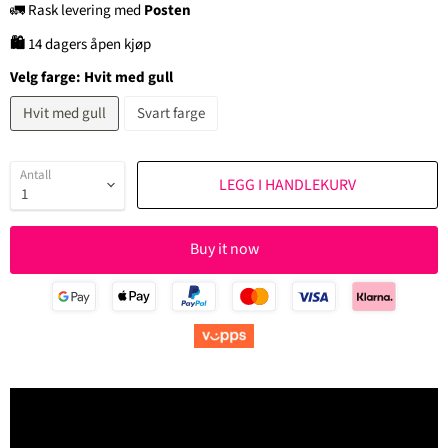
🚛 Rask levering med
Posten
🛍
14 dagers åpen kjøp
Velg farge:
Hvit med gull
Hvit med gull
Svart farge
Antall
LEGG I HANDLEKURV
Buy it now