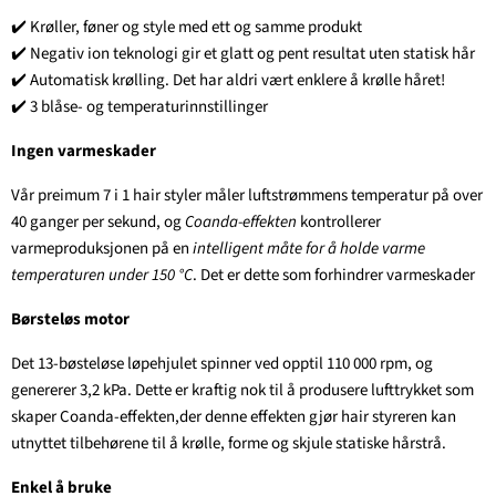
✔️ Krøller, føner og style med ett og samme produkt
✔️ Negativ ion teknologi gir et glatt og pent resultat uten statisk hår
✔️ Automatisk krølling. Det har aldri vært enklere å krølle håret!
✔️ 3 blåse- og temperaturinnstillinger
Ingen varmeskader
Vår preimum 7 i 1 hair styler måler luftstrømmens temperatur på over
40 ganger per sekund, og
Coanda-effekten
kontrollerer
varmeproduksjonen på en
intelligent måte for å holde varme
temperaturen under 150 °C
. Det er dette som forhindrer varmeskader
Børsteløs motor
Det 13-bøsteløse løpehjulet spinner ved opptil 110 000 rpm, og
genererer 3,2 kPa. Dette er kraftig nok til å produsere lufttrykket som
skaper Coanda-effekten,der denne effekten gjør hair styreren kan
utnyttet tilbehørene til å krølle, forme og skjule statiske hårstrå.
Enkel å bruke