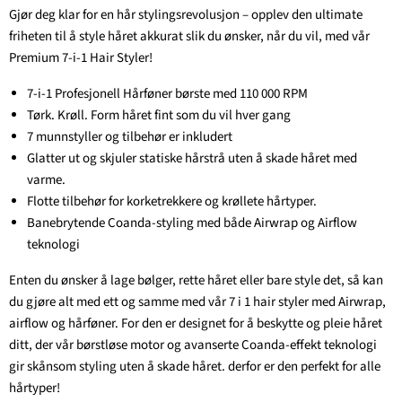
Gjør deg klar for en hår stylingsrevolusjon – opplev den ultimate
friheten til å style håret akkurat slik du ønsker, når du vil, med vår
Premium 7-i-1 Hair Styler!
7-i-1 Profesjonell Hårføner børste med 110 000 RPM
Tørk. Krøll. Form håret fint som du vil hver gang
7 munnstyller og tilbehør er inkludert
Glatter ut og skjuler statiske hårstrå uten å skade håret med
varme.
Flotte tilbehør for korketrekkere og krøllete hårtyper.
Banebrytende Coanda-styling med både Airwrap og Airflow
teknologi
Enten du ønsker å lage bølger, rette håret eller bare style det, så kan
du gjøre alt med ett og samme med vår 7 i 1 hair styler med Airwrap,
airflow og hårføner. For den er designet for å beskytte og pleie håret
ditt, der vår børstløse motor og avanserte Coanda-effekt teknologi
gir skånsom styling uten å skade håret. derfor er den perfekt for alle
hårtyper!