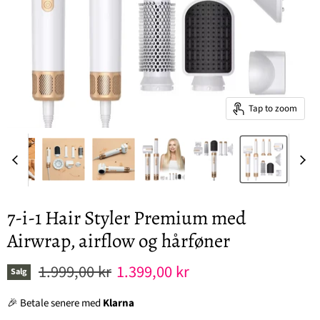
Tap to zoom
7-i-1 Hair Styler Premium med
Airwrap, airflow og hårføner
Original pris
Nåværende pris
1.999,00 kr
1.399,00 kr
Salg
🎉 Betale senere med
Klarna