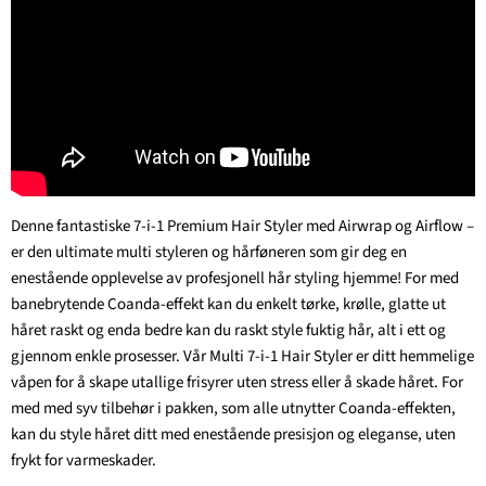
Denne fantastiske 7-i-1 Premium Hair Styler med Airwrap og Airflow –
er den ultimate multi styleren og hårføneren som gir deg en
enestående opplevelse av profesjonell hår styling hjemme! For med
banebrytende Coanda-effekt kan du enkelt tørke, krølle, glatte ut
håret raskt og enda bedre kan du raskt style fuktig hår, alt i ett og
gjennom enkle prosesser. Vår Multi 7-i-1 Hair Styler er ditt hemmelige
våpen for å skape utallige frisyrer uten stress eller å skade håret. For
med med syv tilbehør i pakken, som alle utnytter Coanda-effekten,
kan du style håret ditt med enestående presisjon og eleganse, uten
frykt for varmeskader.