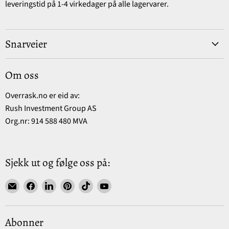
leveringstid på 1-4 virkedager på alle lagervarer.
Snarveier
Om oss
Overrask.no er eid av:
Rush Investment Group AS
Org.nr: 914 588 480 MVA
Sjekk ut og følge oss på:
Find
Find
Find
Find
Find
Find
us
us
us
us
us
us
on
on
on
on
on
on
E-
Facebook
LinkedIn
Pinterest
TikTok
YouTube
Abonner