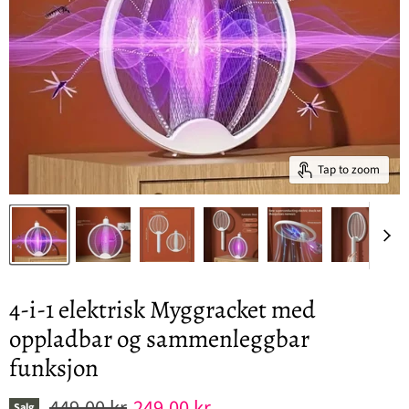
Tap to zoom
4-i-1 elektrisk Myggracket med
oppladbar og sammenleggbar
funksjon
Original pris
Nåværende pris
449,00 kr
249,00 kr
Salg