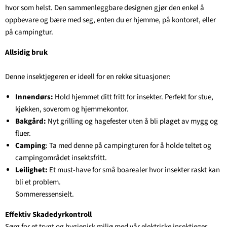
hvor som helst. Den sammenleggbare designen gjør den enkel å
oppbevare og bære med seg, enten du er hjemme, på kontoret, eller
på campingtur.
Allsidig bruk
Denne insektjegeren er ideell for en rekke situasjoner:
Innendørs:
Hold hjemmet ditt fritt for insekter. Perfekt for stue,
kjøkken, soverom og hjemmekontor.
Bakgård:
Nyt grilling og hagefester uten å bli plaget av mygg og
fluer.
Camping
: Ta med denne på campingturen for å holde teltet og
campingområdet insektsfritt.
Leilighet:
Et must-have for små boarealer hvor insekter raskt kan
bli et problem.
Sommeressensielt.
Effektiv Skadedyrkontroll
Sørg for et trygt og hygienisk miljø med vår elektriske insektjeger.