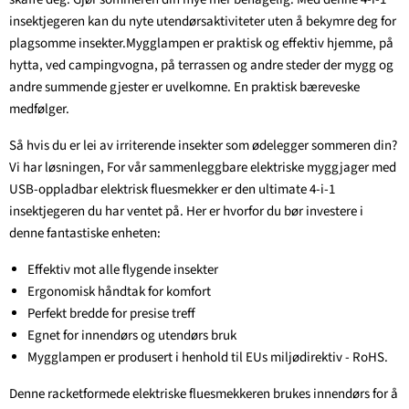
insektjegeren kan du nyte utendørsaktiviteter uten å bekymre deg for
plagsomme insekter.Mygglampen er praktisk og effektiv hjemme, på
hytta, ved campingvogna, på terrassen og andre steder der mygg og
andre summende gjester er uvelkomne. En praktisk bæreveske
medfølger.
Så hvis du er lei av irriterende insekter som ødelegger sommeren din?
Vi har løsningen, For vår sammenleggbare elektriske myggjager med
USB-oppladbar elektrisk fluesmekker er den ultimate 4-i-1
insektjegeren du har ventet på. Her er hvorfor du bør investere i
denne fantastiske enheten:
Effektiv mot alle flygende insekter
Ergonomisk håndtak for komfort
Perfekt bredde for presise treff
Egnet for innendørs og utendørs bruk
Mygglampen er produsert i henhold til EUs miljødirektiv - RoHS.
Denne racketformede elektriske fluesmekkeren brukes innendørs for å