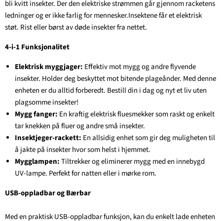
bli kvitt insekter. Der den elektriske strømmen går gjennom racketens
ledninger og er ikke farlig for mennesker.Insektene får et elektrisk
støt. Rist eller børst av døde insekter fra nettet.
4-i-1 Funksjonalitet
Elektrisk myggjager:
Effektiv mot mygg og andre flyvende
insekter. Holder deg beskyttet mot bitende plageånder. Med denne
enheten er du alltid forberedt. Bestill din i dag og nyt et liv uten
plagsomme insekter!
Mygg fanger:
En kraftig elektrisk fluesmekker som raskt og enkelt
tar knekken på fluer og andre små insekter.
Insektjeger-rackett:
En allsidig enhet som gir deg muligheten til
å jakte på insekter hvor som helst i hjemmet.
Mygglampen:
Tiltrekker og eliminerer mygg med en innebygd
UV-lampe. Perfekt for natten eller i mørke rom.
USB-oppladbar og Bærbar
Med en praktisk USB-oppladbar funksjon, kan du enkelt lade enheten