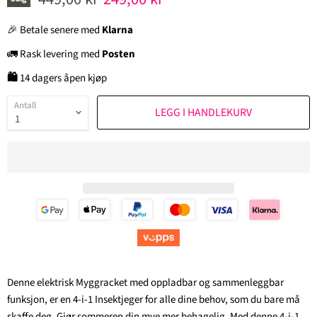
🎉 Betale senere med
Klarna
🚛 Rask levering med
Posten
🛍
14 dagers åpen kjøp
Antall
LEGG I HANDLEKURV
Denne elektrisk Myggracket med oppladbar og sammenleggbar
funksjon, er en 4-i-1 Insektjeger for alle dine behov, som du bare må
skaffe deg. Gjør sommeren din mye mer behagelig. Med denne 4-i-1