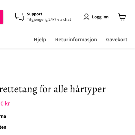
Support
Logg Inn
Tilgjengelig 24/7 via chat
View
cart
Hjelp
Returinformasjon
Gavekort
rettetang for alle hårtyper
rende pris
0 kr
rna
ten