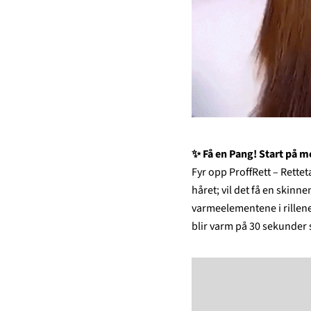
✨
Få en Pang! Start på 
Fyr opp ProffRett – Retteta
håret; vil det få en skin
varmeelementene i rillen
blir varm på 30 sekunder så