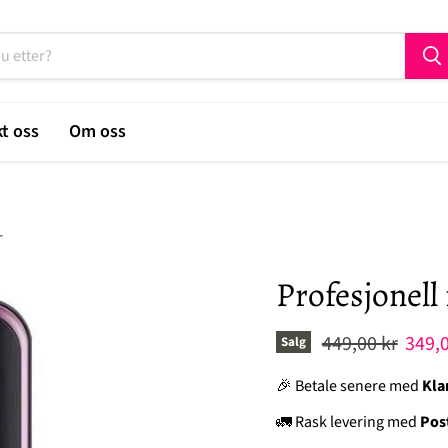
t oss
Om oss
r
Profesjonell 
Original pris
Nåvæ
449,00 kr
349,0
Salg
🎉 Betale senere med
Kla
🚛 Rask levering med
Pos