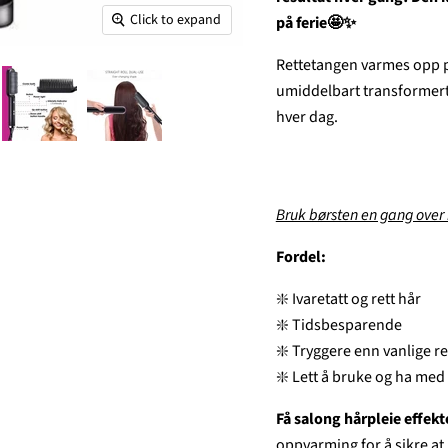
Click to expand
på ferie🤩✨
Rettetangen varmes opp på
umiddelbart transformert.
hver dag.
Bruk børsten en gang over h
Fordel:
❇️ Ivaretatt og rett hår
❇️ Tidsbesparende
❇️ Tryggere enn vanlige r
❇️ Lett å bruke og ha med 
Få salong hårpleie effekt
oppvarming for å sikre at