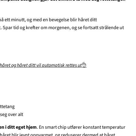
 ett minutt, og med en bevegelse blir håret ditt
 Spar tid og krefter om morgenen, og se fortsatt strålende ut
året og håret ditt vil automatisk rettes ut
👌
ettetang
seg over alt
en i ditt eget hjem
. En smart chip utfører konstant temperatur
 håret blir jevnt oppvarmet, og reduserer dermed at håret