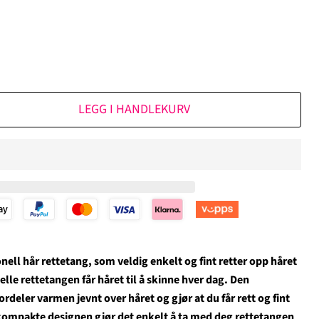
LEGG I HANDLEKURV
onell hår rettetang, som veldig enkelt og fint retter opp håret
elle rettetangen får håret til å skinne hver dag. Den
rdeler varmen jevnt over håret og gjør at du får rett og fint
ompakte designen gjør det enkelt å ta med deg rettetangen