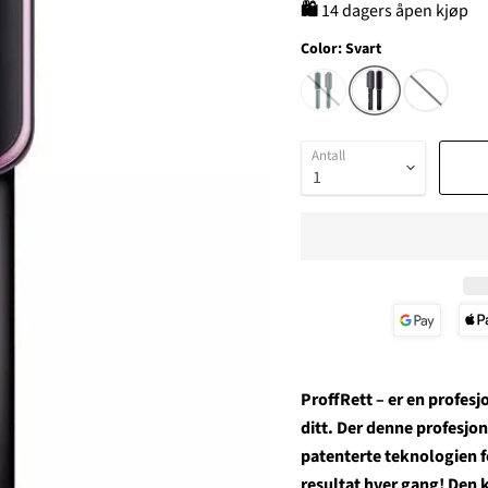
🛍
14 dagers åpen kjøp
Color:
Svart
Antall
ProffRett – er en profesj
ditt. Der denne profesjon
patenterte teknologien fo
resultat hver gang!
Den k