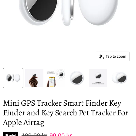
Tap to zoom
Mini GPS Tracker Smart Finder Key
Finder and Key Search Pet Tracker For
Apple Airtag
Original pris
Nåværende pris
199,00 kr
99,00 kr
Utsolgt